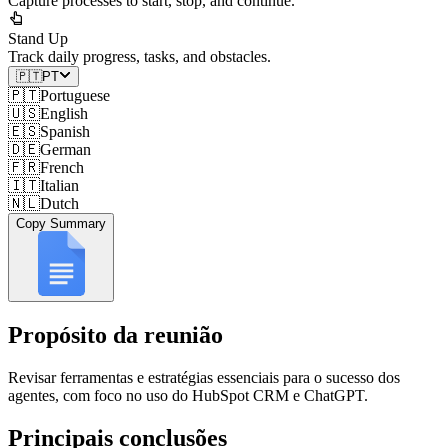
Capture processes to start, stop, and continue.
Stand Up
Track daily progress, tasks, and obstacles.
🇵🇹
PT
🇵🇹
Portuguese
🇺🇸
English
🇪🇸
Spanish
🇩🇪
German
🇫🇷
French
🇮🇹
Italian
🇳🇱
Dutch
Copy Summary
Propósito da reunião
Revisar ferramentas e estratégias essenciais para o sucesso dos
agentes, com foco no uso do HubSpot CRM e ChatGPT.
Principais conclusões